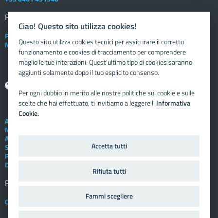
Registro elettronico
DOCENTE
Ciao! Questo sito utilizza cookies!
Posta elettronica istituzionale
Questo sito utilzza cookies tecnici per assicurare il corretto
Nuovo sportello dipendente
funzionamento e cookies di tracciamento per comprendere
meglio le tue interazioni. Quest'ultimo tipo di cookies saranno
aggiunti solamente dopo il tuo esplicito consenso.
Aiuto
Per ogni dubbio in merito alle nostre politiche sui cookie e sulle
scelte che hai effettuato, ti invitiamo a leggere l'
Informativa
Cookie.
Assistenza tecnica
Note legali
Albo telematico
Accetta tutti
Social Media Policy
Privacy
Dichiarazione di accessibilità
Rifiuta tutti
Registro elettronico
FAMIGLIA
Fammi scegliere
Crediti