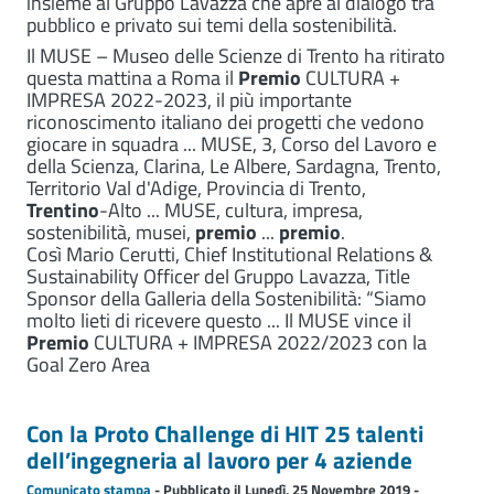
insieme al Gruppo Lavazza che apre al dialogo tra
pubblico e privato sui temi della sostenibilità.
Il MUSE – Museo delle Scienze di Trento ha ritirato
questa mattina a Roma il
Premio
CULTURA +
IMPRESA 2022-2023, il più importante
riconoscimento italiano dei progetti che vedono
giocare in squadra ... MUSE, 3, Corso del Lavoro e
della Scienza, Clarina, Le Albere, Sardagna, Trento,
Territorio Val d'Adige, Provincia di Trento,
Trentino
-Alto ... MUSE, cultura, impresa,
sostenibilità, musei,
premio
...
premio
.
Così Mario Cerutti, Chief Institutional Relations &
Sustainability Officer del Gruppo Lavazza, Title
Sponsor della Galleria della Sostenibilità: “Siamo
molto lieti di ricevere questo ... Il MUSE vince il
Premio
CULTURA + IMPRESA 2022/2023 con la
Goal Zero Area
Con la Proto Challenge di HIT 25 talenti
dell’ingegneria al lavoro per 4 aziende
Comunicato stampa
- Pubblicato il Lunedì, 25 Novembre 2019 -