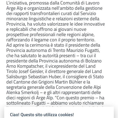
L’iniziativa, promossa dalla Comunità di Lavoro
Arge Alp e organizzata nell'ambito della gestione
dei rapporti transfrontalieri curati dal Servizio
minoranze linguistiche e relazioni esterne della
Provincia, ha voluto valorizzare le idee innovative
e replicabili che offrono ai giovani nuove
prospettive professionali nelle regioni alpine,
rafforzando il legame con il proprio territorio.
Ad aprire la cerimonia è stato il presidente della
Provincia autonoma di Trento Maurizio Fugatti,
che ha salutato le autorità presenti – tra cui il
presidente della Provincia autonoma di Bolzano
Arno Kompatscher, il vicepresidente del Land
Tirolo Josef Geisler, il direttore generale del Land
Salisburgo Sebastian Huber, il consigliere di Stato
del Cantone dei Grigioni Martin Bühler e la
segretaria generale della Convenzione delle Alpi
Alenka Smerkolj – e gli altri rappresentanti delle
dieci regioni di Arge Alp. "Con questo premio – ha
sottolineato Fugatti – abbiamo voluto richiamare
l’attenzione sulla tipicità dei nostri territori: il titolo
si lega al mondo giovanile, alla volontà di mettere
Ciao! Questo sito utilizza cookies!