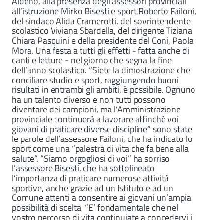
Aldeno, alla presenza degli assessori provinciali
all’istruzione Mirko Bisesti e sport Roberto Failoni,
del sindaco Alida Cramerotti, del sovrintendente
scolastico Viviana Sbardella, del dirigente Tiziana
Chiara Pasquini e della presidente del Coni, Paola
Mora. Una festa a tutti gli effetti - fatta anche di
canti e letture - nel giorno che segna la fine
dell’anno scolastico. “Siete la dimostrazione che
conciliare studio e sport, raggiungendo buoni
risultati in entrambi gli ambiti, è possibile. Ognuno
ha un talento diverso e non tutti possono
diventare dei campioni, ma l’Amministrazione
provinciale continuerà a lavorare affinché voi
giovani di praticare diverse discipline” sono state
le parole dell’assessore Failoni, che ha indicato lo
sport come una “palestra di vita che fa bene alla
salute”. “Siamo orgogliosi di voi” ha sorriso
l’assessore Bisesti, che ha sottolineato
l’importanza di praticare numerose attività
sportive, anche grazie ad un Istituto e ad un
Comune attenti a consentire ai giovani un’ampia
possibilità di scelta: “E’ fondamentale che nel
vostro percorso di vita continuiate a concedervi il