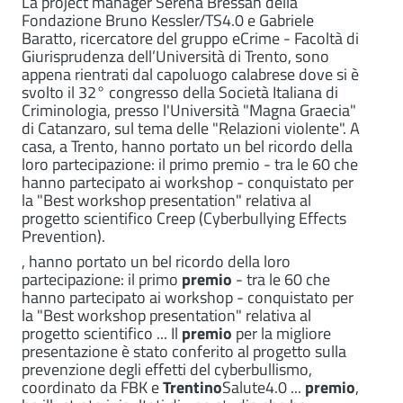
La project manager Serena Bressan della
Fondazione Bruno Kessler/TS4.0 e Gabriele
Baratto, ricercatore del gruppo eCrime - Facoltà di
Giurisprudenza dell’Università di Trento, sono
appena rientrati dal capoluogo calabrese dove si è
svolto il 32° congresso della Società Italiana di
Criminologia, presso l'Università "Magna Graecia"
di Catanzaro, sul tema delle "Relazioni violente". A
casa, a Trento, hanno portato un bel ricordo della
loro partecipazione: il primo premio - tra le 60 che
hanno partecipato ai workshop - conquistato per
la "Best workshop presentation" relativa al
progetto scientifico Creep (Cyberbullying Effects
Prevention).
, hanno portato un bel ricordo della loro
partecipazione: il primo
premio
- tra le 60 che
hanno partecipato ai workshop - conquistato per
la "Best workshop presentation" relativa al
progetto scientifico ... Il
premio
per la migliore
presentazione è stato conferito al progetto sulla
prevenzione degli effetti del cyberbullismo,
coordinato da FBK e
Trentino
Salute4.0 ...
premio
,