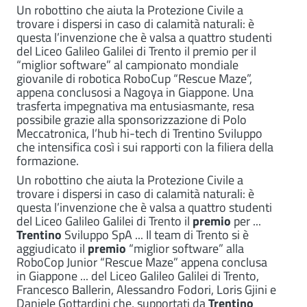
Un robottino che aiuta la Protezione Civile a
trovare i dispersi in caso di calamità naturali: è
questa l’invenzione che è valsa a quattro studenti
del Liceo Galileo Galilei di Trento il premio per il
“miglior software” al campionato mondiale
giovanile di robotica RoboCup “Rescue Maze”,
appena conclusosi a Nagoya in Giappone. Una
trasferta impegnativa ma entusiasmante, resa
possibile grazie alla sponsorizzazione di Polo
Meccatronica, l’hub hi-tech di Trentino Sviluppo
che intensifica così i sui rapporti con la filiera della
formazione.
Un robottino che aiuta la Protezione Civile a
trovare i dispersi in caso di calamità naturali: è
questa l’invenzione che è valsa a quattro studenti
del Liceo Galileo Galilei di Trento il
premio
per ...
Trentino
Sviluppo SpA ... Il team di Trento si è
aggiudicato il
premio
“miglior software” alla
RoboCop Junior “Rescue Maze” appena conclusa
in Giappone ... del Liceo Galileo Galilei di Trento,
Francesco Ballerin, Alessandro Fodori, Loris Gjini e
Daniele Gottardini che, supportati da
Trentino