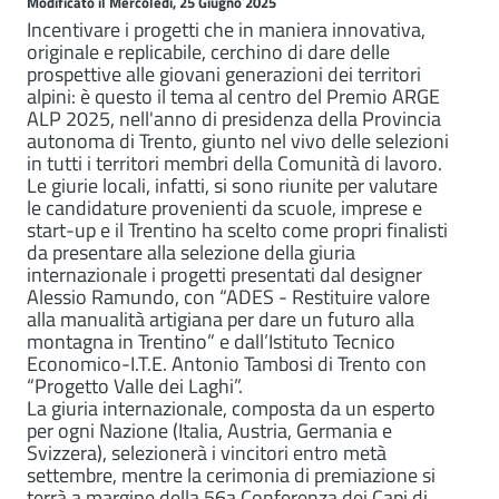
Modificato il Mercoledì, 25 Giugno 2025
Incentivare i progetti che in maniera innovativa,
originale e replicabile, cerchino di dare delle
prospettive alle giovani generazioni dei territori
alpini: è questo il tema al centro del Premio ARGE
ALP 2025, nell'anno di presidenza della Provincia
autonoma di Trento, giunto nel vivo delle selezioni
in tutti i territori membri della Comunità di lavoro.
Le giurie locali, infatti, si sono riunite per valutare
le candidature provenienti da scuole, imprese e
start-up e il Trentino ha scelto come propri finalisti
da presentare alla selezione della giuria
internazionale i progetti presentati dal designer
Alessio Ramundo, con “ADES - Restituire valore
alla manualità artigiana per dare un futuro alla
montagna in Trentino” e dall’Istituto Tecnico
Economico-I.T.E. Antonio Tambosi di Trento con
“Progetto Valle dei Laghi”.
La giuria internazionale, composta da un esperto
per ogni Nazione (Italia, Austria, Germania e
Svizzera), selezionerà i vincitori entro metà
settembre, mentre la cerimonia di premiazione si
terrà a margine della 56a Conferenza dei Capi di