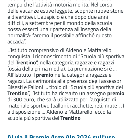
tempo che l’attività motoria merita. Nel corso
delle vacanze estive leggete, scoprite nuove storie
e divertitevi. L’auspicio è che dopo due anni
difficili, a settembre per il mondo della scuola
possa esserci una ripartenza all’insegna della
normalità: faremo il possibile affinché questo
accada”.
L’Istituto comprensivo di Aldeno e Mattarello
conquista il riconoscimento di “Scuola più sportiva
del
Trentino
”, nella categoria ragazze e ragazzi
(ossia della prima media). La premiazione si è ...
All’Istituto il
premio
nella categoria ragazze e
ragazzi. La cerimonia alla presenza degli assessori
Bisesti e Failoni ... titolo di “Scuola più sportiva del
Trentino
”, l’Istituto ha ricevuto un assegno
premio
di 300 euro, che sarà utilizzato per l’acquisto di
materiale sportivo (palloni, racchette, reti, mute…)
a disposizione ... Aldeno e Mattarello: ecco la
scuola più sportiva del
Trentino
Al via il Premio Arge Alp 2024 sull'uso