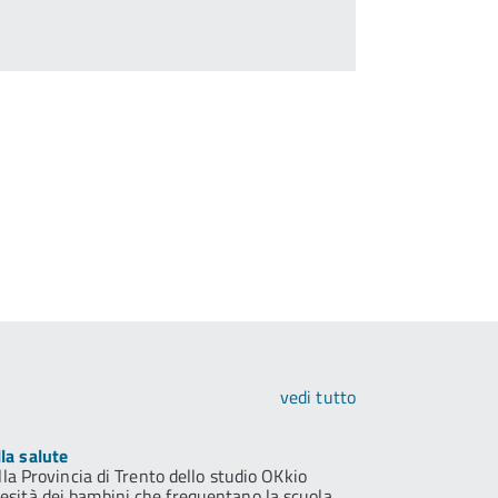
vedi tutto
la salute
lla Provincia di Trento dello studio OKkio
esità dei bambini che frequentano la scuola