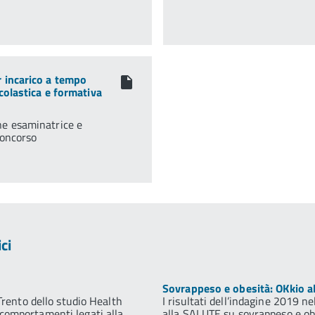
r incarico a tempo
scolastica e formativa
ne esaminatrice e
concorso
ci
Sovrappeso e obesità: OKkio al
Trento dello studio Health
I risultati dell’indagine 2019 ne
comportamenti legati alla
alla SALUTE su sovrappeso e ob