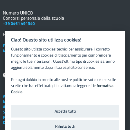
Numero UNICO
Concorsi personale della scuola
+39 0461 491340
Registro elettronico
DOCENTE
Ciao! Questo sito utilizza cookies!
Posta elettronica istituzionale
Questo sito utilzza cookies tecnici per assicurare il corretto
Nuovo sportello dipendente
funzionamento e cookies di tracciamento per comprendere
meglio le tue interazioni. Quest'ultimo tipo di cookies saranno
aggiunti solamente dopo il tuo esplicito consenso.
Aiuto
Per ogni dubbio in merito alle nostre politiche sui cookie e sulle
scelte che hai effettuato, ti invitiamo a leggere l'
Informativa
Cookie.
Assistenza tecnica
Note legali
Albo telematico
Accetta tutti
Social Media Policy
Privacy
Dichiarazione di accessibilità
Rifiuta tutti