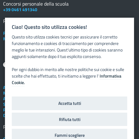
Concorsi personale della scuola
+39 0461 491340
Registro elettronico
DOCENTE
Ciao! Questo sito utilizza cookies!
Posta elettronica istituzionale
Questo sito utilzza cookies tecnici per assicurare il corretto
Nuovo sportello dipendente
funzionamento e cookies di tracciamento per comprendere
meglio le tue interazioni. Quest'ultimo tipo di cookies saranno
aggiunti solamente dopo il tuo esplicito consenso.
Aiuto
Per ogni dubbio in merito alle nostre politiche sui cookie e sulle
scelte che hai effettuato, ti invitiamo a leggere l'
Informativa
Cookie.
Assistenza tecnica
Note legali
Albo telematico
Accetta tutti
Social Media Policy
Privacy
Dichiarazione di accessibilità
Rifiuta tutti
Registro elettronico
FAMIGLIA
Fammi scegliere
Crediti