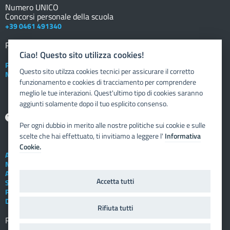
Numero UNICO
Concorsi personale della scuola
+39 0461 491340
Registro elettronico
DOCENTE
Ciao! Questo sito utilizza cookies!
Posta elettronica istituzionale
Questo sito utilzza cookies tecnici per assicurare il corretto
Nuovo sportello dipendente
funzionamento e cookies di tracciamento per comprendere
meglio le tue interazioni. Quest'ultimo tipo di cookies saranno
aggiunti solamente dopo il tuo esplicito consenso.
Aiuto
Per ogni dubbio in merito alle nostre politiche sui cookie e sulle
scelte che hai effettuato, ti invitiamo a leggere l'
Informativa
Cookie.
Assistenza tecnica
Note legali
Albo telematico
Accetta tutti
Social Media Policy
Privacy
Dichiarazione di accessibilità
Rifiuta tutti
Registro elettronico
FAMIGLIA