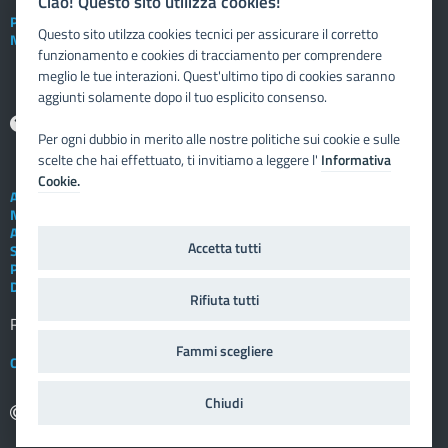
Ciao! Questo sito utilizza cookies!
Posta elettronica istituzionale
Questo sito utilzza cookies tecnici per assicurare il corretto
Nuovo sportello dipendente
funzionamento e cookies di tracciamento per comprendere
meglio le tue interazioni. Quest'ultimo tipo di cookies saranno
aggiunti solamente dopo il tuo esplicito consenso.
Aiuto
Per ogni dubbio in merito alle nostre politiche sui cookie e sulle
scelte che hai effettuato, ti invitiamo a leggere l'
Informativa
Cookie.
Assistenza tecnica
Note legali
Albo telematico
Accetta tutti
Social Media Policy
Privacy
Dichiarazione di accessibilità
Rifiuta tutti
Registro elettronico
FAMIGLIA
Fammi scegliere
Crediti
Chiudi
copyright: 2009 - 2025 Vivoscuola