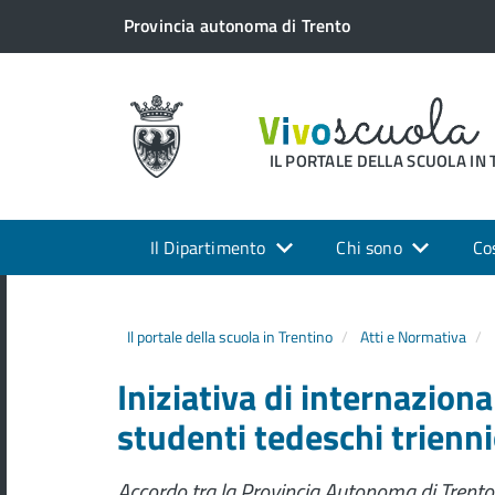
Provincia autonoma di Trento
IL PORTALE DELLA SCUOLA IN
Il Dipartimento
Chi sono
Co
Il portale della scuola in Trentino
Atti e Normativa
Iniziativa di internaziona
studenti tedeschi trien
Accordo tra la Provincia Autonoma di Trento