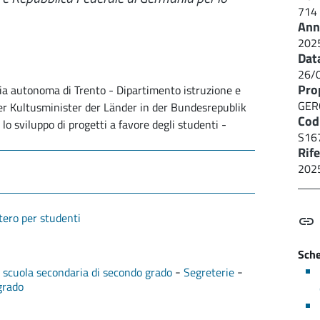
714
Ann
202
Dat
26/
Pro
cia autonoma di Trento - Dipartimento istruzione e
GER
der Kultusminister der Länder in der Bundesrepublik
Cod
 sviluppo di progetti a favore degli studenti -
S16
Rif
202
stero per studenti
Sche
-
-
i scuola secondaria di secondo grado
Segreterie
grado