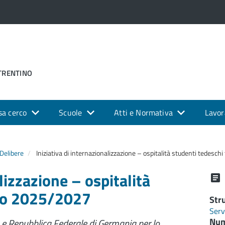
 TRENTINO
sa cerco
Scuole
Atti e Normativa
Lavor
Delibere
Iniziativa di internazionalizzazione – ospitalità studenti tedesc
lizzazione – ospitalità
nio 2025/2027
Str
Serv
Num
 e Repubblica Federale di Germania per lo