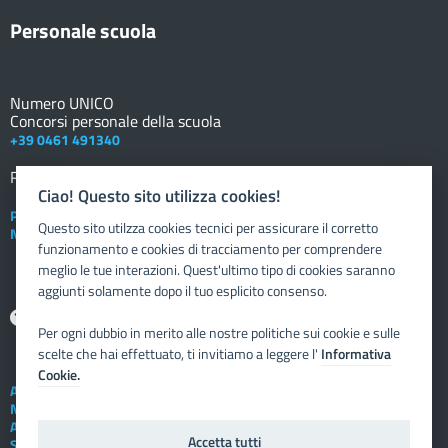
Personale scuola
Numero UNICO
Concorsi personale della scuola
+39 0461 491340
Registro elettronico
DOCENTE
Ciao! Questo sito utilizza cookies!
Posta elettronica istituzionale
Questo sito utilzza cookies tecnici per assicurare il corretto
Nuovo sportello dipendente
funzionamento e cookies di tracciamento per comprendere
meglio le tue interazioni. Quest'ultimo tipo di cookies saranno
aggiunti solamente dopo il tuo esplicito consenso.
Aiuto
Per ogni dubbio in merito alle nostre politiche sui cookie e sulle
scelte che hai effettuato, ti invitiamo a leggere l'
Informativa
Cookie.
Assistenza tecnica
Note legali
Albo telematico
Accetta tutti
Social Media Policy