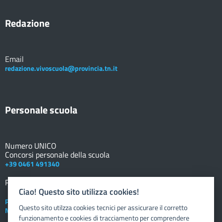
Redazione
Email
redazione.vivoscuola@provincia.tn.it
Personale scuola
Numero UNICO
Concorsi personale della scuola
+39 0461 491340
Registro elettronico
DOCENTE
Ciao! Questo sito utilizza cookies!
Posta elettronica istituzionale
Questo sito utilzza cookies tecnici per assicurare il corretto
Nuovo sportello dipendente
funzionamento e cookies di tracciamento per comprendere