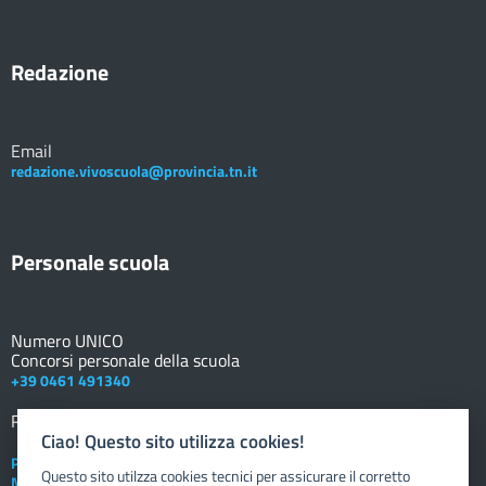
Redazione
Email
redazione.vivoscuola@provincia.tn.it
Personale scuola
Numero UNICO
Concorsi personale della scuola
+39 0461 491340
Registro elettronico
DOCENTE
Ciao! Questo sito utilizza cookies!
Posta elettronica istituzionale
Questo sito utilzza cookies tecnici per assicurare il corretto
Nuovo sportello dipendente