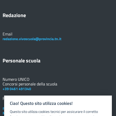
Redazione
Email
redazione.vivoscuola@provincia.tn.it
Personale scuola
Numero UNICO
Concorsi personale della scuola
+39 0461 491340
Registro elettronico
DOCENTE
Ciao! Questo sito utilizza cookies!
Posta elettronica istituzionale
Questo sito utilzza cookies tecnici per assicurare il corretto
Nuovo sportello dipendente