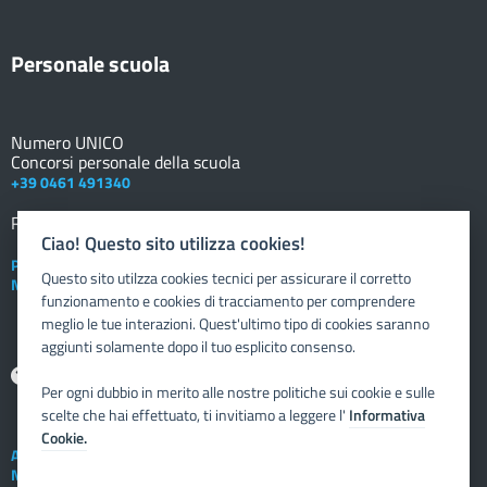
Personale scuola
Numero UNICO
Concorsi personale della scuola
+39 0461 491340
Registro elettronico
DOCENTE
Ciao! Questo sito utilizza cookies!
Posta elettronica istituzionale
Questo sito utilzza cookies tecnici per assicurare il corretto
Nuovo sportello dipendente
funzionamento e cookies di tracciamento per comprendere
meglio le tue interazioni. Quest'ultimo tipo di cookies saranno
aggiunti solamente dopo il tuo esplicito consenso.
Aiuto
Per ogni dubbio in merito alle nostre politiche sui cookie e sulle
scelte che hai effettuato, ti invitiamo a leggere l'
Informativa
Cookie.
Assistenza tecnica
Note legali