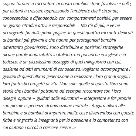
sogno: tornare a raccontare ai nostri bambini storie favolose e belle,
per aiutarli a crescere apprezzando l’ambiente che li circonda,
conoscendolo e difendendolo con comportamenti positivi, per essere
un giorno cittadini attivi e responsabili. ... Ma c’è di più, e ve ne
accorgerete fin dalle prime pagine. In questi quattro racconti, dedicati
ai bambini più giovani e che hanno per protagonisti bambini
altrettanto giovanissimi, sono distribuite in posizioni strategiche
alcune parole innanzitutto in italiano, ma poi anche in inglese e in
tedesco: è un piccolissimo assaggio di quel trilinguismo con cui,
assieme ad altri strumenti di conoscenza, vogliamo accompagnare i
giovani di quest’ultima generazione a realizzare i loro grandi sogni, i
loro fantastici progetti di vita. Non solo: quelle di questo libro sono
storie che i bambini potranno ad esempio raccontare con i loro
disegni, oppure – guidati dalle educatrici – interpretare e far proprie
con piccole esperienze di animazione teatrale... Auguro allora alle
bambine e ai bambini di imparare molte cose divertendosi con queste
fiabe e ringrazio le insegnanti per la passione e la competenza con
cui aiutano i piccoli a crescere sereni...»