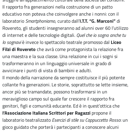
Il rapporto fra generazioni nella costruzione di un patto
educativo non poteva che coinvolgere anche i nonni: con il
laboratorio
Smartphoniamo
, curato dall’
I.T.T. “G. Marconi”
di
Rovereto, gli studenti insegneranno ad alunni over 60 l’utilizzo
di internet e delle tecnologie digitali.
Quel che io sogno anche tu
lo sognavi
è invece lo spettacolo teatrale promosso dal
Liceo
Filzi di Rovereto
che avrà come protagonista la relazione fra
una maestra e la sua classe. Una relazione in cui i sogni si
trasformeranno in un linguaggio universale in grado di
avvicinare i punti di vista di bambini e adulti.
Il mondo della narrazione da sempre costituisce il più potente
collante fra generazioni. Le storie, soprattutto se lette insieme,
ancor più se tramandate, possono trasformarsi in un
meraviglioso campo sul quale far crescere il rapporto fra
genitori, figli e comunità educante. Ed è in quest’ottica che
l’Associazione Italiana Scrittori per Ragazzi
propone il
laboratorio teatralizzato
Esercizi di stile su Cappuccetto Rosso
: un
gioco guidato che porterà i partecipanti a conoscere alcuni