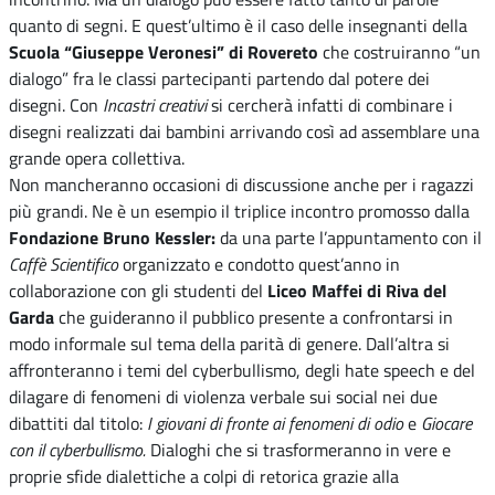
quanto di segni. E quest’ultimo è il caso delle insegnanti della
Scuola “Giuseppe Veronesi” di Rovereto
che costruiranno “un
dialogo” fra le classi partecipanti partendo dal potere dei
disegni. Con
Incastri creativi
si cercherà infatti di combinare i
disegni realizzati dai bambini arrivando così ad assemblare una
grande opera collettiva.
Non mancheranno occasioni di discussione anche per i ragazzi
più grandi. Ne è un esempio il triplice incontro promosso dalla
Fondazione Bruno Kessler:
da una parte l’appuntamento con il
Caffè Scientifico
organizzato e condotto quest’anno in
collaborazione con gli studenti del
Liceo Maffei di Riva del
Garda
che guideranno il pubblico presente a confrontarsi in
modo informale sul tema della parità di genere. Dall’altra si
affronteranno i temi del cyberbullismo, degli hate speech e del
dilagare di fenomeni di violenza verbale sui social nei due
dibattiti dal titolo:
I giovani di fronte ai fenomeni di odio
e
Giocare
con il cyberbullismo.
Dialoghi che si trasformeranno in vere e
proprie sfide dialettiche a colpi di retorica grazie alla