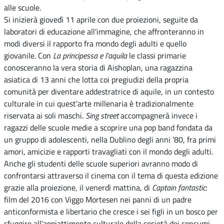
alle scuole.
Si inizierà giovedì 11 aprile con due proiezioni, seguite da
laboratori di educazione all’immagine, che affronteranno in
modi diversi il rapporto fra mondo degli adulti e quello
giovanile. Con
La principessa e l’aquila
le classi primarie
conosceranno la vera storia di Aishoplan, una ragazzina
asiatica di 13 anni che lotta coi pregiudizi della propria
comunità per diventare addestratrice di aquile, in un contesto
culturale in cui quest’arte millenaria è tradizionalmente
riservata ai soli maschi.
Sing street
accompagnerà invece i
ragazzi delle scuole medie a scoprire una pop band fondata da
un gruppo di adolescenti, nella Dublino degli anni ’80, fra primi
amori, amicizie e rapporti travagliati con il mondo degli adulti.
Anche gli studenti delle scuole superiori avranno modo di
confrontarsi attraverso il cinema con il tema di questa edizione
grazie alla proiezione, il venerdì mattina, di
Captain fantastic
:
film del 2016 con Viggo Mortesen nei panni di un padre
anticonformista e libertario che cresce i sei figli in un bosco per
sfuggire all’appiattimento culturale della società dei consumi.