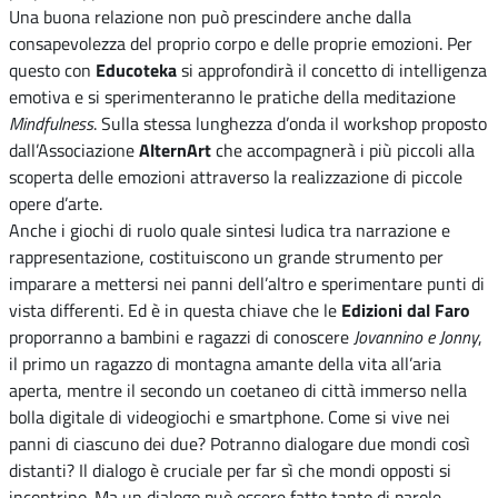
Una buona relazione non può prescindere anche dalla
consapevolezza del proprio corpo e delle proprie emozioni. Per
questo con
Educoteka
si approfondirà il concetto di intelligenza
emotiva e si sperimenteranno le pratiche della meditazione
Mindfulness
. Sulla stessa lunghezza d’onda il workshop proposto
dall’Associazione
AlternArt
che accompagnerà i più piccoli alla
scoperta delle emozioni attraverso la realizzazione di piccole
opere d’arte.
Anche i giochi di ruolo quale sintesi ludica tra narrazione e
rappresentazione, costituiscono un grande strumento per
imparare a mettersi nei panni dell’altro e sperimentare punti di
vista differenti. Ed è in questa chiave che le
Edizioni dal Faro
proporranno a bambini e ragazzi di conoscere
Jovannino e Jonny
,
il primo un ragazzo di montagna amante della vita all’aria
aperta, mentre il secondo un coetaneo di città immerso nella
bolla digitale di videogiochi e smartphone. Come si vive nei
panni di ciascuno dei due? Potranno dialogare due mondi così
distanti? Il dialogo è cruciale per far sì che mondi opposti si
incontrino. Ma un dialogo può essere fatto tanto di parole