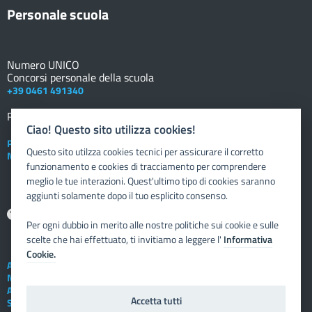
Personale scuola
Numero UNICO
Concorsi personale della scuola
+39 0461 491340
Registro elettronico
DOCENTE
Ciao! Questo sito utilizza cookies!
Posta elettronica istituzionale
Questo sito utilzza cookies tecnici per assicurare il corretto
Nuovo sportello dipendente
funzionamento e cookies di tracciamento per comprendere
meglio le tue interazioni. Quest'ultimo tipo di cookies saranno
aggiunti solamente dopo il tuo esplicito consenso.
Aiuto
Per ogni dubbio in merito alle nostre politiche sui cookie e sulle
scelte che hai effettuato, ti invitiamo a leggere l'
Informativa
Cookie.
Assistenza tecnica
Note legali
Albo telematico
Accetta tutti
Social Media Policy