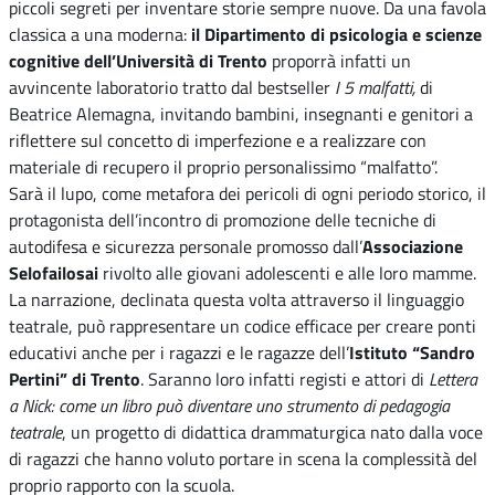
piccoli segreti per inventare storie sempre nuove. Da una favola
classica a una moderna:
il Dipartimento di psicologia e scienze
cognitive dell’Università di Trento
proporrà infatti un
avvincente laboratorio tratto dal bestseller
I 5 malfatti,
di
Beatrice Alemagna, invitando bambini, insegnanti e genitori a
riflettere sul concetto di imperfezione e a realizzare con
materiale di recupero il proprio personalissimo “malfatto”.
Sarà il lupo, come metafora dei pericoli di ogni periodo storico, il
protagonista dell’incontro di promozione delle tecniche di
autodifesa e sicurezza personale promosso dall’
Associazione
Selofailosai
rivolto alle giovani adolescenti e alle loro mamme.
La narrazione, declinata questa volta attraverso il linguaggio
teatrale, può rappresentare un codice efficace per creare ponti
educativi anche per i ragazzi e le ragazze dell’
Istituto “Sandro
Pertini” di Trento
. Saranno loro infatti registi e attori di
Lettera
a Nick: come un libro può diventare uno strumento di pedagogia
teatrale
, un progetto di didattica drammaturgica nato dalla voce
di ragazzi che hanno voluto portare in scena la complessità del
proprio rapporto con la scuola.