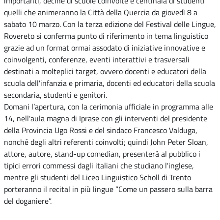
importanti, decine di scuole coinvolte e centinaia di studenti
quelli che animeranno la Città della Quercia da giovedì 8 a
sabato 10 marzo. Con la terza edizione del Festival delle Lingue,
Rovereto si conferma punto di riferimento in tema linguistico
grazie ad un format ormai assodato di iniziative innovative e
coinvolgenti, conferenze, eventi interattivi e trasversali
destinati a molteplici target, ovvero docenti e educatori della
scuola dell'infanzia e primaria, docenti ed educatori della scuola
secondaria, studenti e genitori.
Domani l’apertura, con la cerimonia ufficiale in programma alle
14, nell'aula magna di Iprase con gli interventi del presidente
della Provincia Ugo Rossi e del sindaco Francesco Valduga,
nonché degli altri referenti coinvolti; quindi John Peter Sloan,
attore, autore, stand-up comedian, presenterà al pubblico i
tipici errori commessi dagli italiani che studiano l'inglese,
mentre gli studenti del Liceo Linguistico Scholl di Trento
porteranno il recital in più lingue “Come un passero sulla barra
del doganiere”.