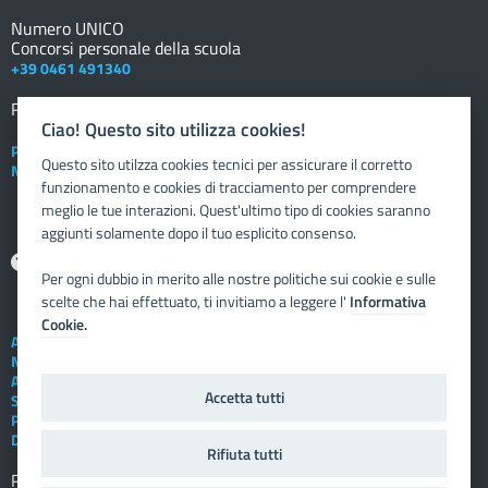
Numero UNICO
Concorsi personale della scuola
+39 0461 491340
Registro elettronico
DOCENTE
Ciao! Questo sito utilizza cookies!
Posta elettronica istituzionale
Questo sito utilzza cookies tecnici per assicurare il corretto
Nuovo sportello dipendente
funzionamento e cookies di tracciamento per comprendere
meglio le tue interazioni. Quest'ultimo tipo di cookies saranno
aggiunti solamente dopo il tuo esplicito consenso.
Aiuto
Per ogni dubbio in merito alle nostre politiche sui cookie e sulle
scelte che hai effettuato, ti invitiamo a leggere l'
Informativa
Cookie.
Assistenza tecnica
Note legali
Albo telematico
Accetta tutti
Social Media Policy
Privacy
Dichiarazione di accessibilità
Rifiuta tutti
Registro elettronico
FAMIGLIA