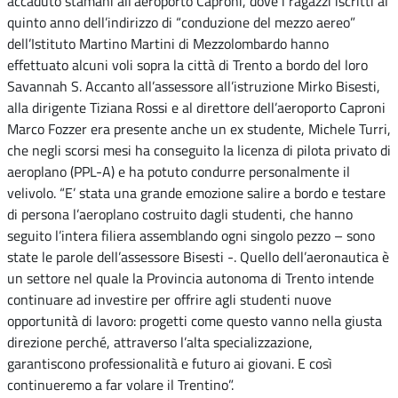
accaduto stamani all’aeroporto Caproni, dove i ragazzi iscritti al
quinto anno dell’indirizzo di “conduzione del mezzo aereo”
dell’Istituto Martino Martini di Mezzolombardo hanno
effettuato alcuni voli sopra la città di Trento a bordo del loro
Savannah S. Accanto all’assessore all’istruzione Mirko Bisesti,
alla dirigente Tiziana Rossi e al direttore dell’aeroporto Caproni
Marco Fozzer era presente anche un ex studente, Michele Turri,
che negli scorsi mesi ha conseguito la licenza di pilota privato di
aeroplano (PPL-A) e ha potuto condurre personalmente il
velivolo. “E’ stata una grande emozione salire a bordo e testare
di persona l’aeroplano costruito dagli studenti, che hanno
seguito l’intera filiera assemblando ogni singolo pezzo – sono
state le parole dell’assessore Bisesti -. Quello dell’aeronautica è
un settore nel quale la Provincia autonoma di Trento intende
continuare ad investire per offrire agli studenti nuove
opportunità di lavoro: progetti come questo vanno nella giusta
direzione perché, attraverso l’alta specializzazione,
garantiscono professionalità e futuro ai giovani. E così
continueremo a far volare il Trentino”.