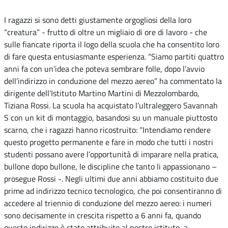
I ragazzi si sono detti giustamente orgogliosi della loro
“creatura” - frutto di oltre un migliaio di ore di lavoro - che
sulle fiancate riporta il logo della scuola che ha consentito loro
di fare questa entusiasmante esperienza. “Siamo partiti quattro
anni fa con un’idea che poteva sembrare folle, dopo l’avvio
dell’indirizzo in conduzione del mezzo aereo” ha commentato la
dirigente dell’Istituto Martino Martini di Mezzolombardo,
Tiziana Rossi. La scuola ha acquistato l’ultraleggero Savannah
S con un kit di montaggio, basandosi su un manuale piuttosto
scarno, che i ragazzi hanno ricostruito: “Intendiamo rendere
questo progetto permanente e fare in modo che tutti i nostri
studenti possano avere l’opportunità di imparare nella pratica,
bullone dopo bullone, le discipline che tanto li appassionano –
prosegue Rossi -. Negli ultimi due anni abbiamo costituito due
prime ad indirizzo tecnico tecnologico, che poi consentiranno di
accedere al triennio di conduzione del mezzo aereo: i numeri
sono decisamente in crescita rispetto a 6 anni fa, quando
questo indirizzo è stato attribuito al nostro istituto, a