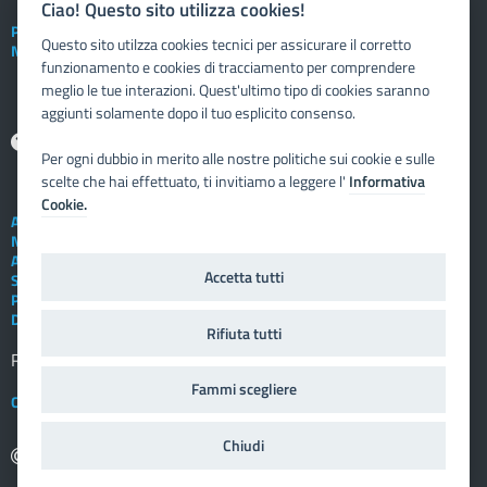
Ciao! Questo sito utilizza cookies!
Posta elettronica istituzionale
Questo sito utilzza cookies tecnici per assicurare il corretto
Nuovo sportello dipendente
funzionamento e cookies di tracciamento per comprendere
meglio le tue interazioni. Quest'ultimo tipo di cookies saranno
aggiunti solamente dopo il tuo esplicito consenso.
Aiuto
Per ogni dubbio in merito alle nostre politiche sui cookie e sulle
scelte che hai effettuato, ti invitiamo a leggere l'
Informativa
Cookie.
Assistenza tecnica
Note legali
Albo telematico
Accetta tutti
Social Media Policy
Privacy
Dichiarazione di accessibilità
Rifiuta tutti
Registro elettronico
FAMIGLIA
Fammi scegliere
Crediti
Chiudi
copyright: 2009 - 2025 Vivoscuola