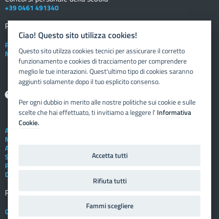
+39 0461 491340
Registro elettronico
DOCENTE
Ciao! Questo sito utilizza cookies!
Posta elettronica istituzionale
Questo sito utilzza cookies tecnici per assicurare il corretto
Nuovo sportello dipendente
funzionamento e cookies di tracciamento per comprendere
meglio le tue interazioni. Quest'ultimo tipo di cookies saranno
aggiunti solamente dopo il tuo esplicito consenso.
Aiuto
Per ogni dubbio in merito alle nostre politiche sui cookie e sulle
scelte che hai effettuato, ti invitiamo a leggere l'
Informativa
Cookie.
Assistenza tecnica
Note legali
Albo telematico
Accetta tutti
Social Media Policy
Privacy
Dichiarazione di accessibilità
Rifiuta tutti
Registro elettronico
FAMIGLIA
Fammi scegliere
Crediti