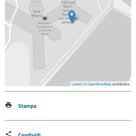
Leaflet
| ©
OpenStreetMap
contributors
Stampa
Condividi