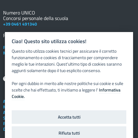
Numero UNICO
Concorsi personale della scuola
+39 0461 491340
Registro elettronico
DOCENTE
Ciao! Questo sito utilizza cookies!
Posta elettronica istituzionale
Questo sito utilzza cookies tecnici per assicurare il corretto
Nuovo sportello dipendente
funzionamento e cookies di tracciamento per comprendere
meglio le tue interazioni. Quest'ultimo tipo di cookies saranno
aggiunti solamente dopo il tuo esplicito consenso.
Aiuto
Per ogni dubbio in merito alle nostre politiche sui cookie e sulle
scelte che hai effettuato, ti invitiamo a leggere l'
Informativa
Cookie.
Assistenza tecnica
Note legali
Albo telematico
Accetta tutti
Social Media Policy
Privacy
Dichiarazione di accessibilità
Rifiuta tutti