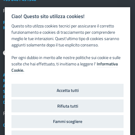
Registro elettronico
DOCENTE
Ciao! Questo sito utilizza cookies!
Posta elettronica istituzionale
Questo sito utilzza cookies tecnici per assicurare il corretto
Nuovo sportello dipendente
funzionamento e cookies di tracciamento per comprendere
meglio le tue interazioni. Quest'ultimo tipo di cookies saranno
aggiunti solamente dopo il tuo esplicito consenso.
Aiuto
Per ogni dubbio in merito alle nostre politiche sui cookie e sulle
scelte che hai effettuato, ti invitiamo a leggere l'
Informativa
Cookie.
Assistenza tecnica
Note legali
Albo telematico
Accetta tutti
Social Media Policy
Privacy
Dichiarazione di accessibilità
Rifiuta tutti
Registro elettronico
FAMIGLIA
Fammi scegliere
Crediti