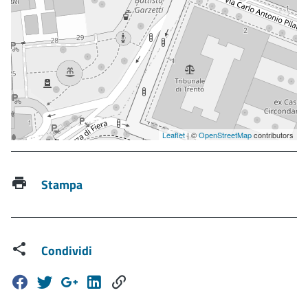
Leaflet
| ©
OpenStreetMap
contributors
Stampa
Condividi