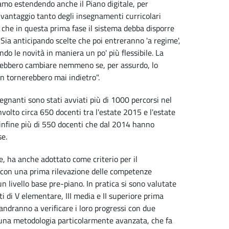
iamo estendendo anche il Piano digitale, per
 vantaggio tanto degli insegnamenti curricolari
e che in questa prima fase il sistema debba disporre
 Sia anticipando scelte che poi entreranno 'a regime',
do le novità in maniera un po' più flessibile. La
trebbero cambiare nemmeno se, per assurdo, lo
non tornerebbero mai indietro".
segnanti sono stati avviati più di 1000 percorsi nel
volto circa 650 docenti tra l'estate 2015 e l'estate
 infine più di 550 docenti che dal 2014 hanno
se.
se, ha anche adottato come criterio per il
ti con una prima rilevazione delle competenze
n livello base pre-piano. In pratica si sono valutate
 di V elementare, III media e II superiore prima
i andranno a verificare i loro progressi con due
di una metodologia particolarmente avanzata, che fa