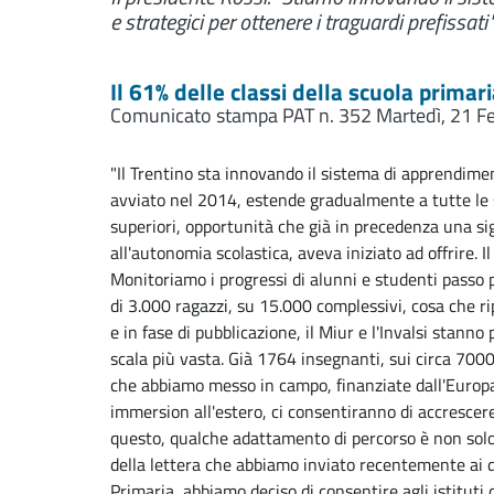
e strategici per ottenere i traguardi prefissati"
Il 61% delle classi della scuola primari
Comunicato stampa PAT n. 352
Martedì, 21 F
"Il Trentino sta innovando il sistema di apprendiment
avviato nel 2014, estende gradualmente a tutte le s
superiori, opportunità che già in precedenza una sign
all'autonomia scolastica, aveva iniziato ad offrire. I
Monitoriamo i progressi di alunni e studenti passo
di 3.000 ragazzi, su 15.000 complessivi, cosa che r
e in fase di pubblicazione, il Miur e l'Invalsi stann
scala più vasta. Già 1764 insegnanti, sui circa 7000 tot
che abbiamo messo in campo, finanziate dall'Europa, 
immersion all'estero, ci consentiranno di accrescer
questo, qualche adattamento di percorso è non sol
della lettera che abbiamo inviato recentemente ai dir
Primaria, abbiamo deciso di consentire agli istituti d