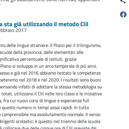
a sta già utilizzando il metodo Clil
ebbraio 2017
o delle lingue straniere. Il Piano per il trilinguismo,
cuole della provincia, dalle elementari alle
ificativa percentuale di istituti, grazie
l Piano si sviluppa in un arco temporale di più anni.
 passo e già nel 2016 abbiamo testato le competenze
ipeteremo nel 2018 e nel 2020. I risultati sono buoni
o pensando infatti di adottare la stessa metodologia su
ali, utilizzano il Clil nelle loro classi e le iniziative
fra cui nuovi corsi di lingue e esperienze full
e questo numero in tempi assai rapidi. In tutto
o comprensibile ma assolutamente normale. Il senso
igenti scolastici è questo: nel triennio della scuola
i collocare due delle cinque ore di Clil previste dal