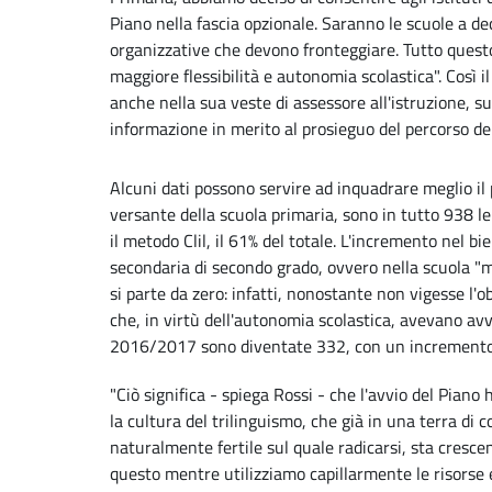
Piano nella fascia opzionale. Saranno le scuole a d
organizzative che devono fronteggiare. Tutto questo
maggiore flessibilità e autonomia scolastica". Così 
anche nella sua veste di assessore all'istruzione, su
informazione in merito al prosieguo del percorso de
Alcuni dati possono servire ad inquadrare meglio il 
versante della scuola primaria, sono in tutto 938 le
il metodo Clil, il 61% del totale. L'incremento nel 
secondaria di secondo grado, ovvero nella scuola "m
si parte da zero: infatti, nonostante non vigesse l'ob
che, in virtù dell'autonomia scolastica, avevano av
2016/2017 sono diventate 332, con un incremento
"Ciò significa - spiega Rossi - che l'avvio del Piano
la cultura del trilinguismo, che già in una terra di
naturalmente fertile sul quale radicarsi, sta crescen
questo mentre utilizziamo capillarmente le risorse 