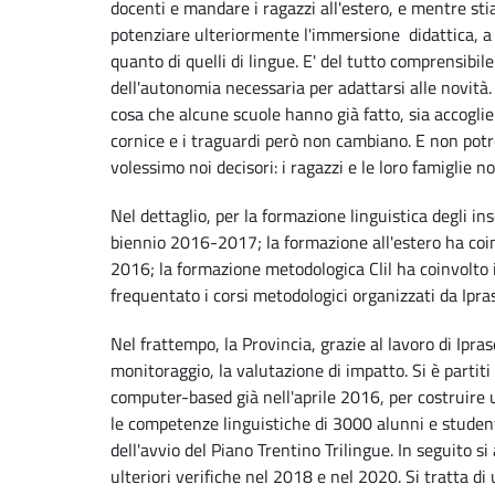
docenti e mandare i ragazzi all'estero, e mentre st
potenziare ulteriormente l'immersione didattica, a
quanto di quelli di lingue. E' del tutto comprensibil
dell'autonomia necessaria per adattarsi alle novità.
cosa che alcune scuole hanno già fatto, sia accoglien
cornice e i traguardi però non cambiano. E non po
volessimo noi decisori: i ragazzi e le loro famiglie 
Nel dettaglio, per la formazione linguistica degli in
biennio 2016-2017; la formazione all'estero ha coin
2016; la formazione metodologica Clil ha coinvolto
frequentato i corsi metodologici organizzati da Ipra
Nel frattempo, la Provincia, grazie al lavoro di Ipra
monitoraggio, la valutazione di impatto. Si è parti
computer-based già nell'aprile 2016, per costruire u
le competenze linguistiche di 3000 alunni e studenti
dell'avvio del Piano Trentino Trilingue. In seguito s
ulteriori verifiche nel 2018 e nel 2020. Si tratta 