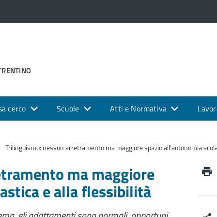
 TRENTINO
sa cerco
Scuole
Atti e Normativa
Lavor
Trilinguismo: nessun arretramento ma maggiore spazio all'autonomia scolasti
retramento ma maggiore
stica e alla flessibilità
tema, gli adattamenti sono normali, opportuni