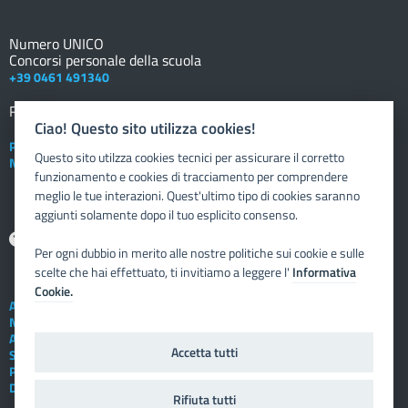
Numero UNICO
Concorsi personale della scuola
+39 0461 491340
Registro elettronico
DOCENTE
Ciao! Questo sito utilizza cookies!
Posta elettronica istituzionale
Questo sito utilzza cookies tecnici per assicurare il corretto
Nuovo sportello dipendente
funzionamento e cookies di tracciamento per comprendere
meglio le tue interazioni. Quest'ultimo tipo di cookies saranno
aggiunti solamente dopo il tuo esplicito consenso.
Aiuto
Per ogni dubbio in merito alle nostre politiche sui cookie e sulle
scelte che hai effettuato, ti invitiamo a leggere l'
Informativa
Cookie.
Assistenza tecnica
Note legali
Albo telematico
Accetta tutti
Social Media Policy
Privacy
Dichiarazione di accessibilità
Rifiuta tutti