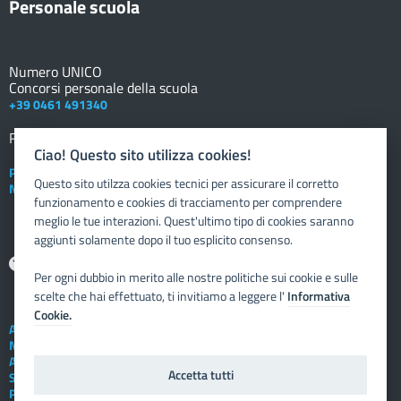
Personale scuola
Numero UNICO
Concorsi personale della scuola
+39 0461 491340
Registro elettronico
DOCENTE
Ciao! Questo sito utilizza cookies!
Posta elettronica istituzionale
Questo sito utilzza cookies tecnici per assicurare il corretto
Nuovo sportello dipendente
funzionamento e cookies di tracciamento per comprendere
meglio le tue interazioni. Quest'ultimo tipo di cookies saranno
aggiunti solamente dopo il tuo esplicito consenso.
Aiuto
Per ogni dubbio in merito alle nostre politiche sui cookie e sulle
scelte che hai effettuato, ti invitiamo a leggere l'
Informativa
Cookie.
Assistenza tecnica
Note legali
Albo telematico
Accetta tutti
Social Media Policy
Privacy