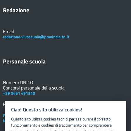
Redazione
Email
redazione.vivoscuola@provincia.tn.it
Personale scuola
Numero UNICO
Concorsi personale della scuola
+39 0461 491340
Registro elettronico
DOCENTE
Ciao! Questo sito utilizza cookies!
Posta elettronica istituzionale
Questo sito utilzza cookies tecnici per assicurare il corretto
Nuovo sportello dipendente
funzionamento e cookies di tracciamento per comprendere