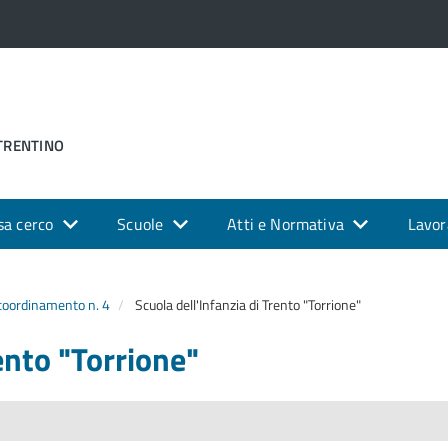
 TRENTINO
sa cerco
Scuole
Atti e Normativa
Lavor
 coordinamento n. 4
Scuola dell'Infanzia di Trento "Torrione"
ento "Torrione"