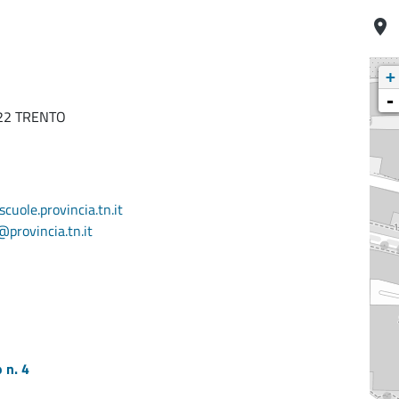
+
-
8122 TRENTO
cuole.provincia.tn.it
provincia.tn.it
 n. 4