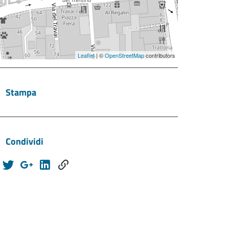
Leaflet
| ©
OpenStreetMap
contributors
Stampa
Condividi