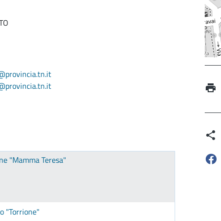
NTO
provincia.tn.it
provincia.tn.it
mone "Mamma Teresa"
to "Torrione"