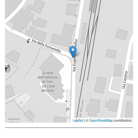
Leaflet
| ©
OpenStreetMap
contributors