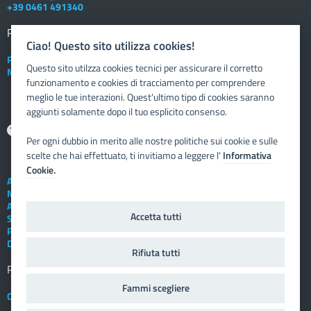
+39 0461 491340
Registro elettronico
DOCENTE
Ciao! Questo sito utilizza cookies!
Posta elettronica istituzionale
Questo sito utilzza cookies tecnici per assicurare il corretto
Nuovo sportello dipendente
funzionamento e cookies di tracciamento per comprendere
meglio le tue interazioni. Quest'ultimo tipo di cookies saranno
aggiunti solamente dopo il tuo esplicito consenso.
Aiuto
Per ogni dubbio in merito alle nostre politiche sui cookie e sulle
scelte che hai effettuato, ti invitiamo a leggere l'
Informativa
Cookie.
Assistenza tecnica
Note legali
Albo telematico
Accetta tutti
Social Media Policy
Privacy
Dichiarazione di accessibilità
Rifiuta tutti
Registro elettronico
FAMIGLIA
Fammi scegliere
Crediti