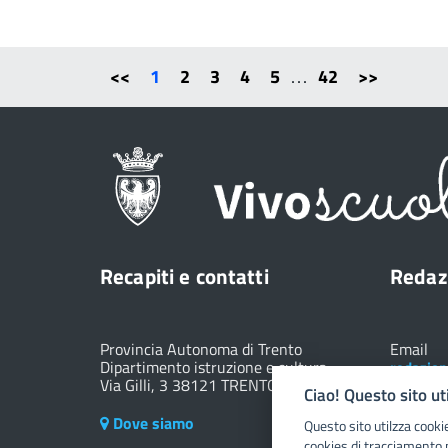
<<
1
2
3
4
5
…
42
>>
Recapiti e contatti
Redaz
Provincia Autonoma di Trento
Email
Dipartimento istruzione e cultura
redazion
Via Gilli, 3 38121 TRENTO (TN)
Ciao! Questo sito ut
Dove siamo
Questo sito utilzza cooki
cookies di tracciamento 