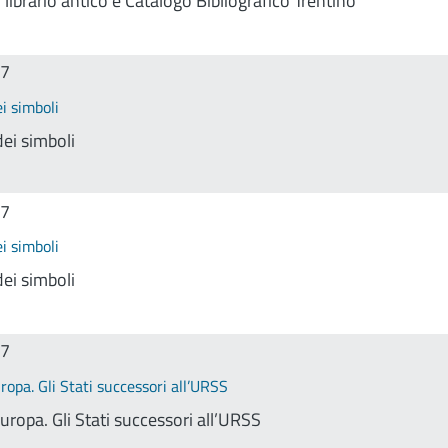
librario antico e Catalogo Bibliografico Trentino
17
ei simboli
dei simboli
17
ei simboli
dei simboli
17
uropa. Gli Stati successori all’URSS
Europa. Gli Stati successori all’URSS