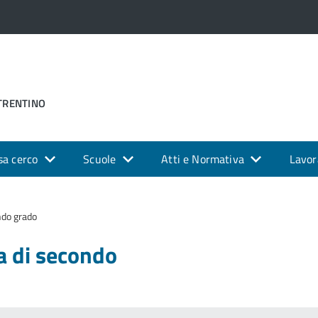
 TRENTINO
sa cerco
Scuole
Atti e Normativa
Lavor
ndo grado
a di secondo