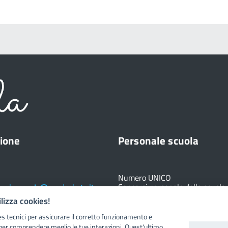
ione
Personale scuola
Numero UNICO
Concorsi personale della scuola
e.vivoscuola@provincia.tn.it
+39 0461 491340
ilizza cookies!
Registro elettronico
DOCENTE
es tecnici per assicurare il corretto funzionamento e
per comprendere meglio le tue interazioni. Quest'ultimo