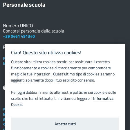
Personale scuola
Numero UNICO
Concorsi personale della scuola
+39 0461 491340
Registro elettronico
DOCENTE
Ciao! Questo sito utilizza cookies!
Posta elettronica istituzionale
Questo sito utilzza cookies tecnici per assicurare il corretto
Nuovo sportello dipendente
funzionamento e cookies di tracciamento per comprendere
meglio le tue interazioni. Quest'ultimo tipo di cookies saranno
aggiunti solamente dopo il tuo esplicito consenso.
Aiuto
Per ogni dubbio in merito alle nostre politiche sui cookie e sulle
scelte che hai effettuato, ti invitiamo a leggere l'
Informativa
Cookie.
Assistenza tecnica
Note legali
Albo telematico
Accetta tutti
Social Media Policy
Privacy