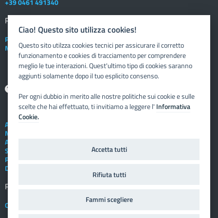
+39 0461 491340
Registro elettronico
DOCENTE
Ciao! Questo sito utilizza cookies!
Posta elettronica istituzionale
Questo sito utilzza cookies tecnici per assicurare il corretto
Nuovo sportello dipendente
funzionamento e cookies di tracciamento per comprendere
meglio le tue interazioni. Quest'ultimo tipo di cookies saranno
aggiunti solamente dopo il tuo esplicito consenso.
Aiuto
Per ogni dubbio in merito alle nostre politiche sui cookie e sulle
scelte che hai effettuato, ti invitiamo a leggere l'
Informativa
Cookie.
Assistenza tecnica
Note legali
Albo telematico
Accetta tutti
Social Media Policy
Privacy
Dichiarazione di accessibilità
Rifiuta tutti
Registro elettronico
FAMIGLIA
Fammi scegliere
Crediti