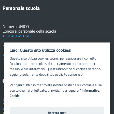
Personale scuola
Numero UNICO
Concorsi personale della scuola
+39 0461 491340
Registro elettronico
DOCENTE
Ciao! Questo sito utilizza cookies!
Posta elettronica istituzionale
Questo sito utilzza cookies tecnici per assicurare il corretto
Nuovo sportello dipendente
funzionamento e cookies di tracciamento per comprendere
meglio le tue interazioni. Quest'ultimo tipo di cookies saranno
aggiunti solamente dopo il tuo esplicito consenso.
Aiuto
Per ogni dubbio in merito alle nostre politiche sui cookie e sulle
scelte che hai effettuato, ti invitiamo a leggere l'
Informativa
Cookie.
Assistenza tecnica
Note legali
Albo telematico
Accetta tutti
Social Media Policy