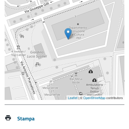
Leaflet
| ©
OpenStreetMap
contributors
Stampa