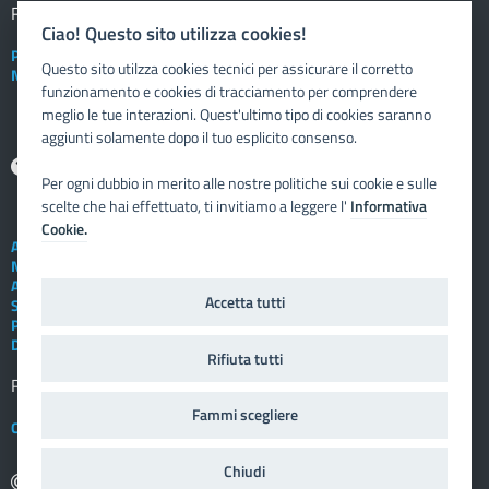
Registro elettronico
DOCENTE
Ciao! Questo sito utilizza cookies!
Posta elettronica istituzionale
Questo sito utilzza cookies tecnici per assicurare il corretto
Nuovo sportello dipendente
funzionamento e cookies di tracciamento per comprendere
meglio le tue interazioni. Quest'ultimo tipo di cookies saranno
aggiunti solamente dopo il tuo esplicito consenso.
Aiuto
Per ogni dubbio in merito alle nostre politiche sui cookie e sulle
scelte che hai effettuato, ti invitiamo a leggere l'
Informativa
Cookie.
Assistenza tecnica
Note legali
Albo telematico
Accetta tutti
Social Media Policy
Privacy
Dichiarazione di accessibilità
Rifiuta tutti
Registro elettronico
FAMIGLIA
Fammi scegliere
Crediti
Chiudi
copyright: 2009 - 2025 Vivoscuola