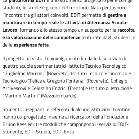
La
piattaforma EDIT
è uno strumento progettato per e con gli
studenti, le scuole e gli enti del territorio. Nata per favorire
l’incontro tra gli attori coinvolti, EDIT permette di
gestire e
monitorare in tempo reale le attività di Alternanza Scuola-
Lavoro
, fornendo allo stesso tempo un supporto per la
raccolta
e la valorizzazione delle competenze
maturate dagli studenti e
delle
esperienze fatte
.
Il progetto ha visto il coinvolgimento fin dalle fasi iniziali di
quattro scuole sperimentatrici: Istituto Tecnico Tecnologico
“Guglielmo Marconi” (Rovereto), Istituto Tecnico Economico e
Tecnologico "Felice e Gregorio Fontana” (Rovereto), Collegio
Arcivescovile Celestino Endrici (Trento) e Istituto di Istruzione
“Martino Martini” (Mezzolombardo).
Studenti, insegnanti e referenti di alcune istituzioni trentine
hanno co-progettato insieme ai ricercatori della Fondazione
Bruno Kessler i tre moduli che compongono il servizio: EDIT-
Studente, EDIT-Scuola, EDIT-Ente.