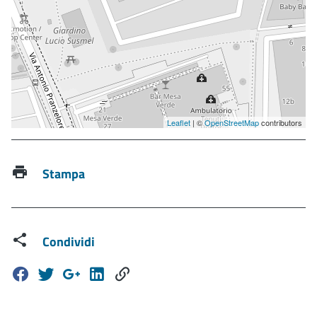
Leaflet
| ©
OpenStreetMap
contributors
Stampa
Condividi