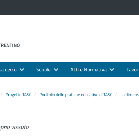
 TRENTINO
sa cerco
Scuole
Atti e Normativa
Lavor
Progetto TASC
Portfolio delle pratiche educative di TASC
La dimens
prio vissuto