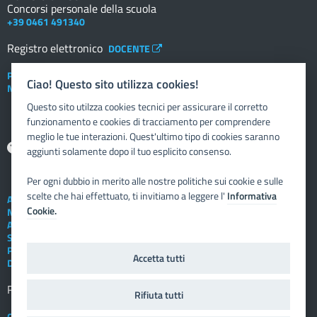
Concorsi personale della scuola
+39 0461 491340
Registro elettronico
DOCENTE
Posta elettronica istituzionale
Ciao! Questo sito utilizza cookies!
Nuovo sportello dipendente
Questo sito utilzza cookies tecnici per assicurare il corretto
funzionamento e cookies di tracciamento per comprendere
meglio le tue interazioni. Quest'ultimo tipo di cookies saranno
Aiuto
aggiunti solamente dopo il tuo esplicito consenso.
Per ogni dubbio in merito alle nostre politiche sui cookie e sulle
scelte che hai effettuato, ti invitiamo a leggere l'
Informativa
Assistenza tecnica
Cookie.
Note legali
Albo telematico
Social Media Policy
Privacy
Accetta tutti
Dichiarazione di accessibilità
Registro elettronico
FAMIGLIA
Rifiuta tutti
Crediti