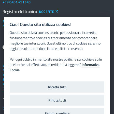
+39 0461 491340
Registro elettronico
DOCENTE
Posta elettronica istituzionale
Ciao! Questo sito utilizza cookies!
Nuovo sportello dipendente
Questo sito utilzza cookies tecnici per assicurare il corretto
funzionamento e cookies di tracciamento per comprendere
meglio le tue interazioni. Quest'ultimo tipo di cookies saranno
Aiuto
aggiunti solamente dopo il tuo esplicito consenso.
Per ogni dubbio in merito alle nostre politiche sui cookie e sulle
scelte che hai effettuato, ti invitiamo a leggere l'
Informativa
Assistenza tecnica
Cookie.
Note legali
Albo telematico
Social Media Policy
Privacy
Accetta tutti
Dichiarazione di accessibilità
Registro elettronico
FAMIGLIA
Rifiuta tutti
Crediti
Fammi scegliere