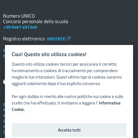
Numero UNICO
Concorsi personale della scuola
+39 0461 491340
Registro elettronico
DOCENTE
Posta elettronica istituzionale
Ciao! Questo sito utilizza cookies!
Nuovo sportello dipendente
Questo sito utilzza cookies tecnici per assicurare il corretto
funzionamento e cookies di tracciamento per comprendere
meglio le tue interazioni. Quest'ultimo tipo di cookies saranno
Aiuto
aggiunti solamente dopo il tuo esplicito consenso.
Per ogni dubbio in merito alle nostre politiche sui cookie e sulle
scelte che hai effettuato, ti invitiamo a leggere l'
Informativa
Assistenza tecnica
Cookie.
Note legali
Albo telematico
Social Media Policy
Privacy
Accetta tutti
Dichiarazione di accessibilità