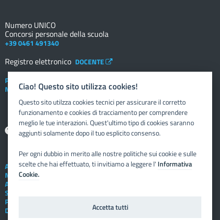
Numero UNICO
Concorsi personale della scuola
+39 0461 491340
Registro elettronico
DOCENTE
Posta elettronica istituzionale
Ciao! Questo sito utilizza cookies!
Nuovo sportello dipendente
Questo sito utilzza cookies tecnici per assicurare il corretto
funzionamento e cookies di tracciamento per comprendere
meglio le tue interazioni. Quest'ultimo tipo di cookies saranno
Aiuto
aggiunti solamente dopo il tuo esplicito consenso.
Per ogni dubbio in merito alle nostre politiche sui cookie e sulle
scelte che hai effettuato, ti invitiamo a leggere l'
Informativa
Assistenza tecnica
Cookie.
Note legali
Albo telematico
Social Media Policy
Privacy
Accetta tutti
Dichiarazione di accessibilità