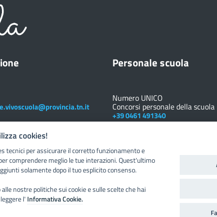
ione
Personale scuola
Numero UNICO
Concorsi personale della scuola
e.vivoscuola@provincia.tn.it
+39 0461 491340
Registro elettronico
DOCENTE
ilizza cookies!
es tecnici per assicurare il corretto funzionamento e
Posta elettronica istituzionale
Nuovo sportello dipendente
per comprendere meglio le tue interazioni. Quest'ultimo
ggiunti solamente dopo il tuo esplicito consenso.
alle nostre politiche sui cookie e sulle scelte che hai
 leggere l'
Informativa Cookie.
Fa