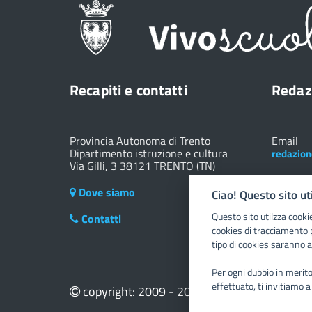
Recapiti e contatti
Redaz
Provincia Autonoma di Trento
Email
Dipartimento istruzione e cultura
redazion
Via Gilli, 3 38121 TRENTO (TN)
Dove siamo
Ciao! Questo sito ut
Questo sito utilzza cooki
Contatti
cookies di tracciamento 
tipo di cookies saranno a
Per ogni dubbio in merito 
effettuato, ti invitiamo a
copyright: 2009 - 2025 Vivoscuola