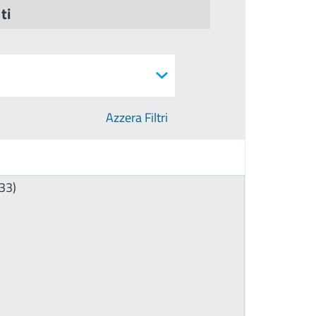
ti
Azzera Filtri
33)