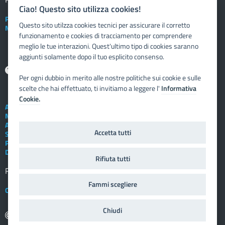
Ciao! Questo sito utilizza cookies!
Posta elettronica istituzionale
Questo sito utilzza cookies tecnici per assicurare il corretto
Nuovo sportello dipendente
funzionamento e cookies di tracciamento per comprendere
meglio le tue interazioni. Quest'ultimo tipo di cookies saranno
aggiunti solamente dopo il tuo esplicito consenso.
Aiuto
Per ogni dubbio in merito alle nostre politiche sui cookie e sulle
scelte che hai effettuato, ti invitiamo a leggere l'
Informativa
Cookie.
Assistenza tecnica
Note legali
Albo telematico
Accetta tutti
Social Media Policy
Privacy
Dichiarazione di accessibilità
Rifiuta tutti
Registro elettronico
FAMIGLIA
Fammi scegliere
Crediti
Chiudi
copyright: 2009 - 2025 Vivoscuola