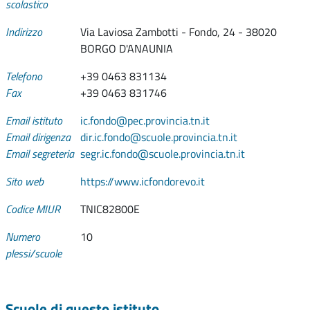
scolastico
Indirizzo
Via Laviosa Zambotti - Fondo, 24 - 38020
BORGO D'ANAUNIA
Telefono
+39 0463 831134
Fax
+39 0463 831746
Email istituto
ic.fondo@pec.provincia.tn.it
Email dirigenza
dir.ic.fondo@scuole.provincia.tn.it
Email segreteria
segr.ic.fondo@scuole.provincia.tn.it
Sito web
https://www.icfondorevo.it
Codice MIUR
TNIC82800E
Numero
10
plessi/scuole
Scuole di questo istituto