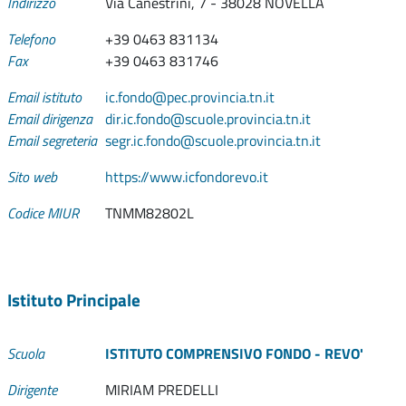
Indirizzo
Via Canestrini, 7 - 38028 NOVELLA
Telefono
+39 0463 831134
Fax
+39 0463 831746
Email istituto
ic.fondo@pec.provincia.tn.it
Email dirigenza
dir.ic.fondo@scuole.provincia.tn.it
Email segreteria
segr.ic.fondo@scuole.provincia.tn.it
Sito web
https://www.icfondorevo.it
Codice MIUR
TNMM82802L
Istituto Principale
Scuola
ISTITUTO COMPRENSIVO FONDO - REVO'
Dirigente
MIRIAM PREDELLI