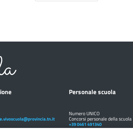
ione
Personale scuola
Numero UNICO
Concorsi personale della scuola
e.vivoscuola@provincia.tn.it
+39 0461 491340