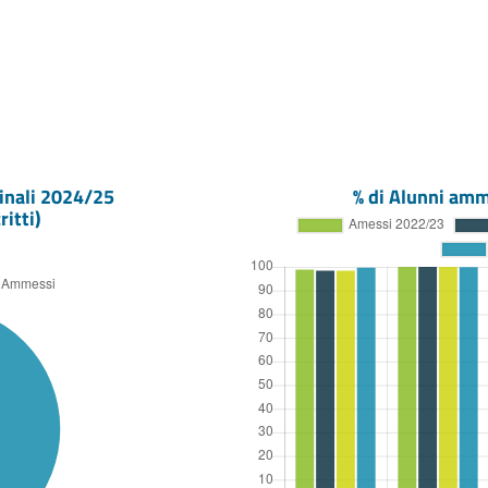
inali
2024/25
% di Alunni amm
ritti)