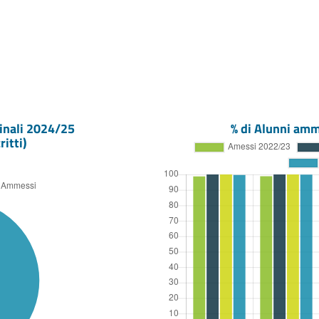
inali
2024/25
% di Alunni amm
ritti)