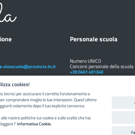
ione
Personale scuola
Numero UNICO
Concorsi personale della scuola
e.vivoscuola@provincia.tn.it
+39 0461 491340
Registro elettronico
DOCENTE
ilizza cookies!
es tecnici per assicurare il corretto funzionamento e
Posta elettronica istituzionale
Nuovo sportello dipendente
per comprendere meglio le tue interazioni. Quest'ultimo
ggiunti solamente dopo il tuo esplicito consenso.
alle nostre politiche sui cookie e sulle scelte che hai
 leggere l'
Informativa Cookie.
Fa