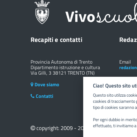
Recapiti e contatti
Redaz
Provincia Autonoma di Trento
Email
Dipartimento istruzione e cultura
redazion
Via Gilli, 3 38121 TRENTO (TN)
Dove siamo
Ciao! Questo sito ut
Questo sito utilzza cooki
Contatti
cookies di tracciamento 
tipo di cookies saranno a
Per ogni dubbio in merito 
effettuato, ti invitiamo a
copyright: 2009 - 2025 Vivoscuola