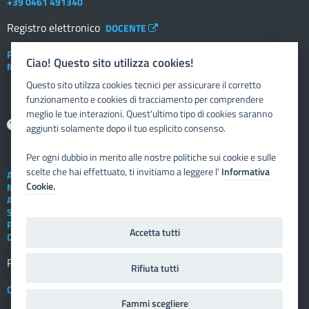
+39 0461 491340
Registro elettronico
DOCENTE
Posta elettronica istituzionale
Ciao! Questo sito utilizza cookies!
Nuovo sportello dipendente
Questo sito utilzza cookies tecnici per assicurare il corretto
funzionamento e cookies di tracciamento per comprendere
meglio le tue interazioni. Quest'ultimo tipo di cookies saranno
Aiuto
aggiunti solamente dopo il tuo esplicito consenso.
Per ogni dubbio in merito alle nostre politiche sui cookie e sulle
scelte che hai effettuato, ti invitiamo a leggere l'
Informativa
Assistenza tecnica
Cookie.
Note legali
Albo telematico
Social Media Policy
Privacy
Accetta tutti
Dichiarazione di accessibilità
Registro elettronico
FAMIGLIA
Rifiuta tutti
Crediti
Fammi scegliere