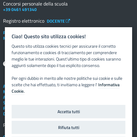
Concorsi personale della scuola
+39 0461 491340
Registro elettronico
DOCENTE
Posta elettronica istituzionale
Ciao! Questo sito utilizza cookies!
Nuovo sportello dipendente
Questo sito utilzza cookies tecnici per assicurare il corretto
funzionamento e cookies di tracciamento per comprendere
meglio le tue interazioni. Quest'ultimo tipo di cookies saranno
Aiuto
aggiunti solamente dopo il tuo esplicito consenso.
Per ogni dubbio in merito alle nostre politiche sui cookie e sulle
scelte che hai effettuato, ti invitiamo a leggere l'
Informativa
Assistenza tecnica
Cookie.
Note legali
Albo telematico
Social Media Policy
Privacy
Accetta tutti
Dichiarazione di accessibilità
Registro elettronico
FAMIGLIA
Rifiuta tutti
Crediti