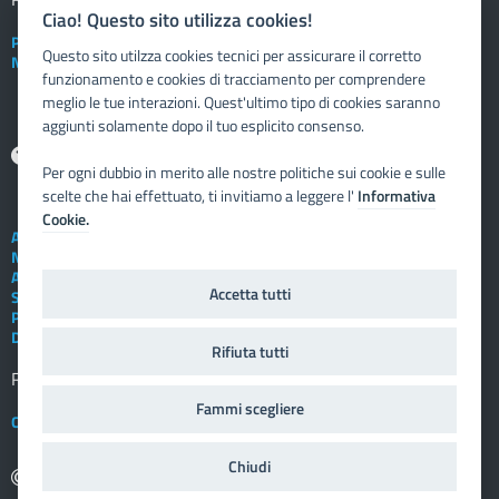
Ciao! Questo sito utilizza cookies!
Posta elettronica istituzionale
Questo sito utilzza cookies tecnici per assicurare il corretto
Nuovo sportello dipendente
funzionamento e cookies di tracciamento per comprendere
meglio le tue interazioni. Quest'ultimo tipo di cookies saranno
aggiunti solamente dopo il tuo esplicito consenso.
Aiuto
Per ogni dubbio in merito alle nostre politiche sui cookie e sulle
scelte che hai effettuato, ti invitiamo a leggere l'
Informativa
Cookie.
Assistenza tecnica
Note legali
Albo telematico
Accetta tutti
Social Media Policy
Privacy
Dichiarazione di accessibilità
Rifiuta tutti
Registro elettronico
FAMIGLIA
Fammi scegliere
Crediti
Chiudi
copyright: 2009 - 2025 Vivoscuola