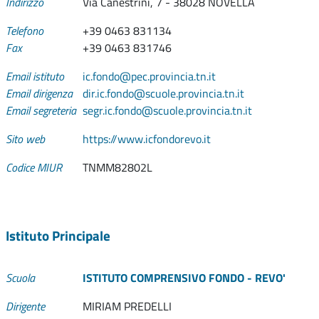
Indirizzo
Via Canestrini, 7 - 38028 NOVELLA
Telefono
+39 0463 831134
Fax
+39 0463 831746
Email istituto
ic.fondo@pec.provincia.tn.it
Email dirigenza
dir.ic.fondo@scuole.provincia.tn.it
Email segreteria
segr.ic.fondo@scuole.provincia.tn.it
Sito web
https://www.icfondorevo.it
Codice MIUR
TNMM82802L
Istituto Principale
Scuola
ISTITUTO COMPRENSIVO FONDO - REVO'
Dirigente
MIRIAM PREDELLI