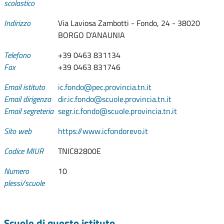
scolastico
Indirizzo
Via Laviosa Zambotti - Fondo, 24 - 38020
BORGO D'ANAUNIA
Telefono
+39 0463 831134
Fax
+39 0463 831746
Email istituto
ic.fondo@pec.provincia.tn.it
Email dirigenza
dir.ic.fondo@scuole.provincia.tn.it
Email segreteria
segr.ic.fondo@scuole.provincia.tn.it
Sito web
https://www.icfondorevo.it
Codice MIUR
TNIC82800E
Numero
10
plessi/scuole
Scuole di questo istituto