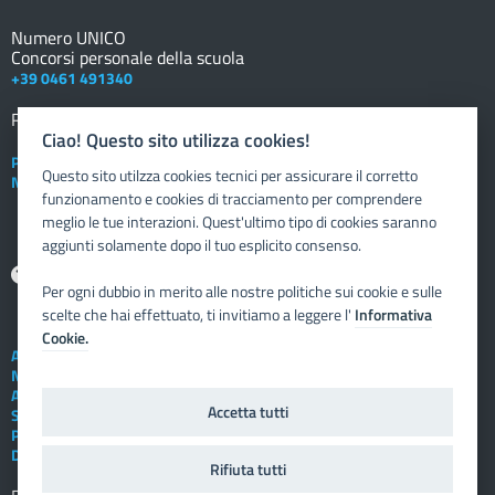
Numero UNICO
Concorsi personale della scuola
+39 0461 491340
Registro elettronico
DOCENTE
Ciao! Questo sito utilizza cookies!
Posta elettronica istituzionale
Questo sito utilzza cookies tecnici per assicurare il corretto
Nuovo sportello dipendente
funzionamento e cookies di tracciamento per comprendere
meglio le tue interazioni. Quest'ultimo tipo di cookies saranno
aggiunti solamente dopo il tuo esplicito consenso.
Aiuto
Per ogni dubbio in merito alle nostre politiche sui cookie e sulle
scelte che hai effettuato, ti invitiamo a leggere l'
Informativa
Cookie.
Assistenza tecnica
Note legali
Albo telematico
Accetta tutti
Social Media Policy
Privacy
Dichiarazione di accessibilità
Rifiuta tutti