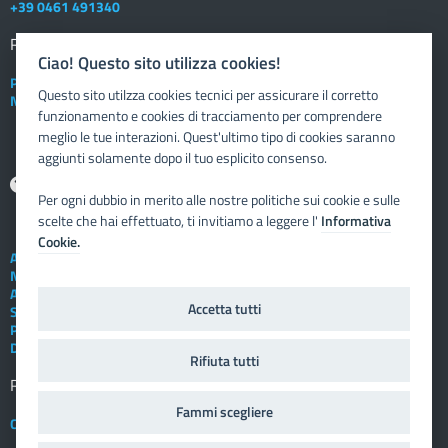
+39 0461 491340
Registro elettronico
DOCENTE
Ciao! Questo sito utilizza cookies!
Posta elettronica istituzionale
Questo sito utilzza cookies tecnici per assicurare il corretto
Nuovo sportello dipendente
funzionamento e cookies di tracciamento per comprendere
meglio le tue interazioni. Quest'ultimo tipo di cookies saranno
aggiunti solamente dopo il tuo esplicito consenso.
Aiuto
Per ogni dubbio in merito alle nostre politiche sui cookie e sulle
scelte che hai effettuato, ti invitiamo a leggere l'
Informativa
Cookie.
Assistenza tecnica
Note legali
Albo telematico
Accetta tutti
Social Media Policy
Privacy
Dichiarazione di accessibilità
Rifiuta tutti
Registro elettronico
FAMIGLIA
Fammi scegliere
Crediti