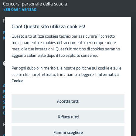
Concorsi personale della scuola
+39 0461 491340
Registro elettronico
DOCENTE
Ciao! Questo sito utilizza cookies!
Posta elettronica istituzionale
Questo sito utilzza cookies tecnici per assicurare il corretto
Nuovo sportello dipendente
funzionamento e cookies di tracciamento per comprendere
meglio le tue interazioni. Quest'ultimo tipo di cookies saranno
aggiunti solamente dopo il tuo esplicito consenso.
Aiuto
Per ogni dubbio in merito alle nostre politiche sui cookie e sulle
scelte che hai effettuato, ti invitiamo a leggere l'
Informativa
Cookie.
Assistenza tecnica
Note legali
Albo telematico
Accetta tutti
Social Media Policy
Privacy
Dichiarazione di accessibilità
Rifiuta tutti
Registro elettronico
FAMIGLIA
Fammi scegliere
Crediti